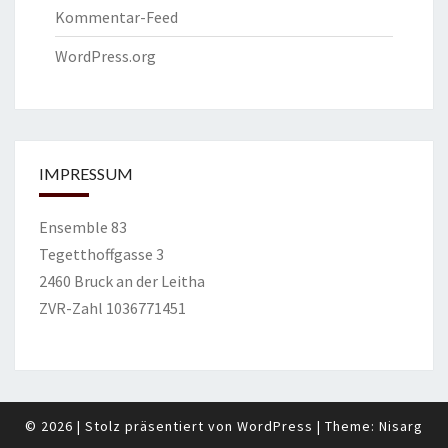
Kommentar-Feed
WordPress.org
IMPRESSUM
Ensemble 83
Tegetthoffgasse 3
2460 Bruck an der Leitha
ZVR-Zahl 1036771451
© 2026
|
Stolz präsentiert von
WordPress
|
Theme:
Nisarg