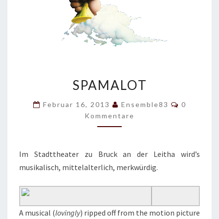
S
SPAMALOT
P
A
K
Februar 16, 2013
Ensemble83
0
M
O
Kommentare
A
M
M
L
E
O
N
T
T
Im Stadttheater zu Bruck an der Leitha wird’s
A
R
musikalisch, mittelalterlich, merkwürdig.
E
A musical (
lovingly
) ripped off from the motion picture