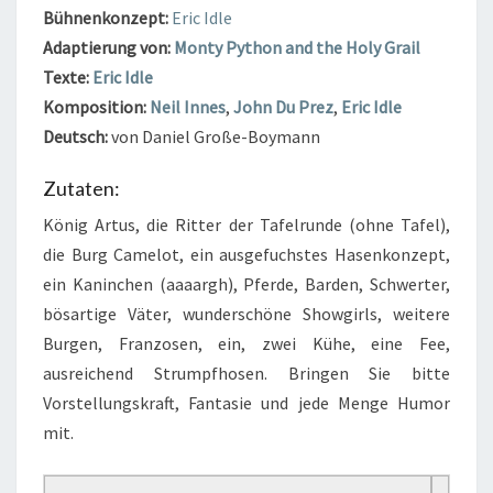
Bühnenkonzept
:
Eric Idle
Adaptierung von:
Monty Python and the Holy Grail
Texte
:
Eric Idle
Komposition
:
Neil Innes
,
John Du Prez
,
Eric Idle
Deutsch:
von Daniel Große-Boymann
Zutaten:
König Artus, die Ritter der Tafelrunde (ohne Tafel),
die Burg Camelot, ein ausgefuchstes Hasenkonzept,
ein Kaninchen (aaaargh), Pferde, Barden, Schwerter,
bösartige Väter, wunderschöne Showgirls, weitere
Burgen, Franzosen, ein, zwei Kühe, eine Fee,
ausreichend Strumpfhosen. Bringen Sie bitte
Vorstellungskraft, Fantasie und jede Menge Humor
mit.