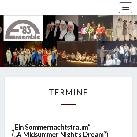
Togg
navig
T
TERMINE
E
R
M
I
N
E
„Ein Sommernachtstraum“
(„A Midsummer Night’s Dream“)