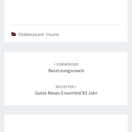
T
E
N
Shakespeare Insane
Beitrags-
VORHERIGER
Navigation
Besetzungscouch
NÄCHSTER
Gutes Neues Ensemble’83 Jahr