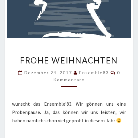
F
FROHE WEIHNACHTEN
R
O
K
Dezember 24, 2017
Ensemble83
0
H
O
Kommentare
E
M
M
W
E
E
N
T
I
wünscht das Ensemble’83. Wir gönnen uns eine
A
H
R
Probenpause. Ja, das können wir uns leisten, wir
E
N
haben nämlich schon viel geprobt in diesem Jahr
A
C
H