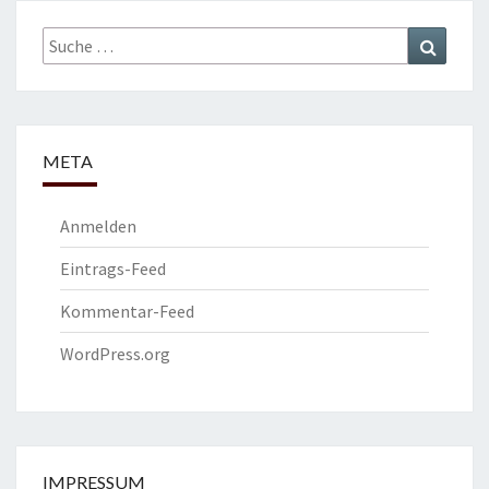
C
K
Suche
Suchen
D
nach:
O
W
N
META
Anmelden
Eintrags-Feed
Kommentar-Feed
WordPress.org
IMPRESSUM