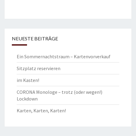
–
T
R
O
T
NEUESTE BEITRÄGE
Z
(
O
Ein Sommernachtstraum – Kartenvorverkauf
D
E
Sitzplatz reservieren
R
W
im Kasten!
E
CORONA Monologe – trotz (oder wegen!)
G
Lockdown
E
N
Karten, Karten, Karten!
!
)
L
O