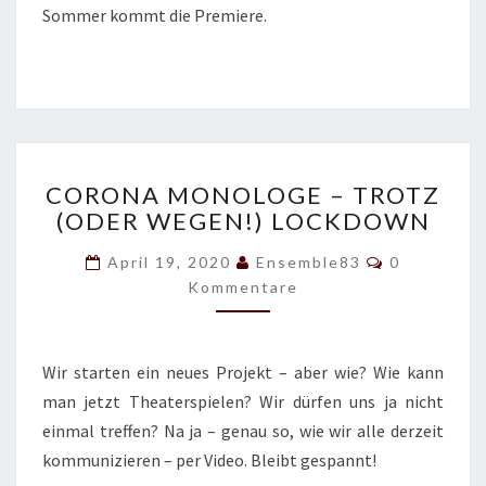
Sommer kommt die Premiere.
C
CORONA MONOLOGE – TROTZ
O
(ODER WEGEN!) LOCKDOWN
R
O
K
April 19, 2020
Ensemble83
0
N
O
Kommentare
A
M
M
M
E
O
N
T
N
Wir starten ein neues Projekt – aber wie? Wie kann
A
O
R
man jetzt Theaterspielen? Wir dürfen uns ja nicht
E
L
einmal treffen? Na ja – genau so, wie wir alle derzeit
O
G
kommunizieren – per Video. Bleibt gespannt!
E