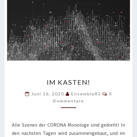
R
E
N
I
IM KASTEN!
M
K
K
Juni 16, 2020
Ensemble83
0
A
O
Kommentare
M
S
M
T
E
N
E
T
N
Alle Szenen der CORONA Monologe sind gedreht! In
A
!
R
den nächsten Tagen wird zusammengebaut, und im
E