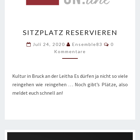
S
SITZPLATZ RESERVIEREN
I
T
K
Juli 24, 2020
Ensemble83
0
Z
O
Kommentare
M
P
M
L
E
N
A
T
T
Kultur in Bruck an der Leitha Es dürfen ja nicht so viele
A
Z
R
reingehen wie reingehen … Noch gibt’s Plätze, also
E
R
meldet euch schnell an!
E
S
E
R
V
I
E